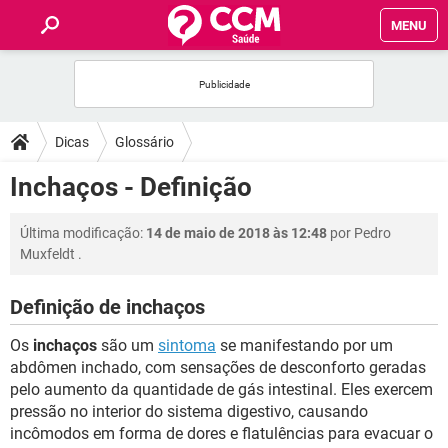
MENU
INÍCIO
FÓRUM
Dicas
Glossário
SAÚDE
Inchaços - Definição
FAMÍLIA
Última modificação:
14 de maio de 2018 às 12:48
por
Pedro
Muxfeldt
.
NUTRIÇÃO
Definição de inchaços
BEM-ESTAR
Os
inchaços
são um
sintoma
se manifestando por um
abdômen inchado, com sensações de desconforto geradas
SEXUALIDADE
pelo aumento da quantidade de gás intestinal. Eles exercem
pressão no interior do sistema digestivo, causando
incômodos em forma de dores e flatulências para evacuar o
GLOSSÁRIO