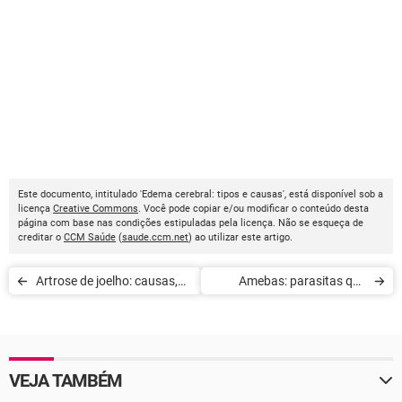
Este documento, intitulado 'Edema cerebral: tipos e causas', está disponível sob a
licença
Creative Commons
. Você pode copiar e/ou modificar o conteúdo desta
página com base nas condições estipuladas pela licença. Não se esqueça de
creditar o
CCM Saúde
(
saude.ccm.net
) ao utilizar este artigo.
Artrose de joelho: causas,
Amebas: parasitas que
sintomas e tratamentos
causam amebíase
VEJA TAMBÉM