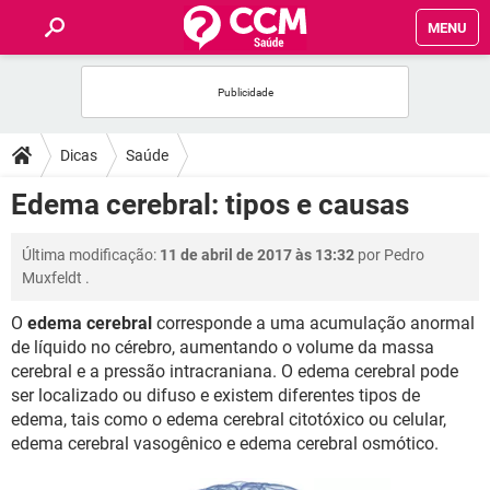
MENU
INÍCIO
FÓRUM
Dicas
Saúde
SAÚDE
Edema cerebral: tipos e causas
FAMÍLIA
Última modificação:
11 de abril de 2017 às 13:32
por
Pedro
Muxfeldt
.
NUTRIÇÃO
O
edema cerebral
corresponde a uma acumulação anormal
de líquido no cérebro, aumentando o volume da massa
BEM-ESTAR
cerebral e a pressão intracraniana. O edema cerebral pode
ser localizado ou difuso e existem diferentes tipos de
SEXUALIDADE
edema, tais como o edema cerebral citotóxico ou celular,
edema cerebral vasogênico e edema cerebral osmótico.
GLOSSÁRIO