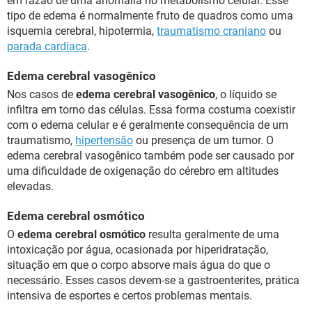
em razão de uma anomalia no metabolismo celular. Esse
tipo de edema é normalmente fruto de quadros como uma
isquemia cerebral, hipotermia,
traumatismo craniano
ou
parada cardíaca
.
Edema cerebral vasogênico
Nos casos de
edema cerebral vasogênico
, o líquido se
infiltra em torno das células. Essa forma costuma coexistir
com o edema celular e é geralmente consequência de um
traumatismo,
hipertensão
ou presença de um tumor. O
edema cerebral vasogênico também pode ser causado por
uma dificuldade de oxigenação do cérebro em altitudes
elevadas.
Edema cerebral osmótico
O
edema cerebral osmótico
resulta geralmente de uma
intoxicação por água, ocasionada por hiperidratação,
situação em que o corpo absorve mais água do que o
necessário. Esses casos devem-se a gastroenterites, prática
intensiva de esportes e certos problemas mentais.