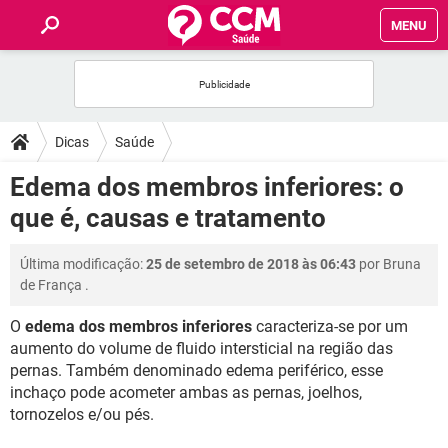
MENU
INÍCIO
FÓRUM
Dicas
Saúde
SAÚDE
Edema dos membros inferiores: o
que é, causas e tratamento
FAMÍLIA
Última modificação:
25 de setembro de 2018 às 06:43
por
Bruna
NUTRIÇÃO
de França
.
O
edema dos membros inferiores
caracteriza-se por um
BEM-ESTAR
aumento do volume de fluido intersticial na região das
pernas. Também denominado edema periférico, esse
SEXUALIDADE
inchaço pode acometer ambas as pernas, joelhos,
tornozelos e/ou pés.
GLOSSÁRIO