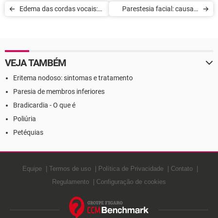
Edema das cordas vocais:
Parestesia facial: causas,
causas, sintomas e
sintomas e tratamento
tratamento
VEJA TAMBÉM
Eritema nodoso: sintomas e tratamento
Paresia de membros inferiores
Bradicardia - O que é
Poliúria
Petéquias
Equipe
Termos de uso
Política de Privacidade
Contato
Regulamento
Configuração de cookies