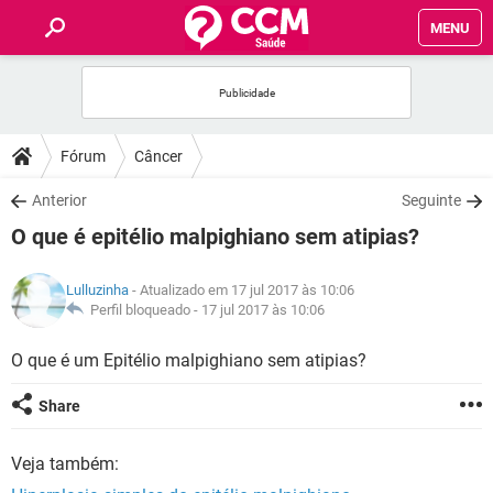
MENU
INÍCIO
FÓRUM
Fórum
Câncer
SAÚDE
Anterior
Seguinte
O que é epitélio malpighiano sem atipias?
FAMÍLIA
Lulluzinha
- Atualizado em 17 jul 2017 às 10:06
NUTRIÇÃO
Perfil bloqueado -
17 jul 2017 às 10:06
O que é um Epitélio malpighiano sem atipias?
BEM-ESTAR
Share
SEXUALIDADE
Veja também:
GLOSSÁRIO