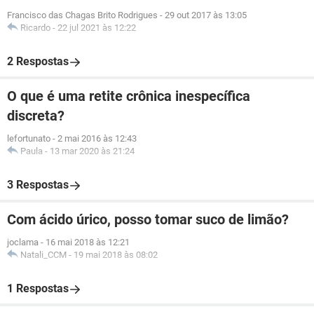
Francisco das Chagas Brito Rodrigues
-
29 out 2017 às 13:05
Ricardo
-
22 jul 2021 às 12:22
2 Respostas
O que é uma retite crônica inespecífica
discreta?
lefortunato
-
2 mai 2016 às 12:43
Paula
-
13 mar 2020 às 21:24
3 Respostas
Com ácido úrico, posso tomar suco de limão?
joclama
-
16 mai 2018 às 12:21
Natali_CCM
-
19 mai 2018 às 08:02
1 Respostas