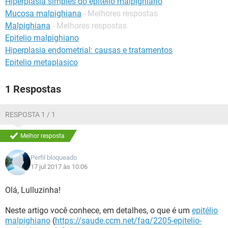
Hiperplasia simples do epitélio malpighiano
Mucosa malpighiana
- Melhores respostas
Malpighiana
- Melhores respostas
Epitelio malpighiano
Hiperplasia endometrial: causas e tratamentos
Epitelio metaplasico
1 Respostas
RESPOSTA 1 / 1
Melhor resposta
Perfil bloqueado
17 jul 2017 às 10:06
Olá, Lulluzinha!
Neste artigo você conhece, em detalhes, o que é um
epitélio
malpighiano
(
https://saude.ccm.net/faq/2205-epitelio-