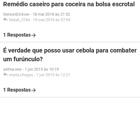
Remédio caseiro para coceira na bolsa escrotal
GersonDickow
-
18 mai 2018 às 21:52
Natali_CCM
-
19 mai 2018 às 07:54
1 Respostas
É verdade que posso usar cebola para combater
um furúnculo?
selma.reis
-
1 jun 2015 às 10:19
maria.chagas
-
1 jun 2015 às 12:21
1 Respostas