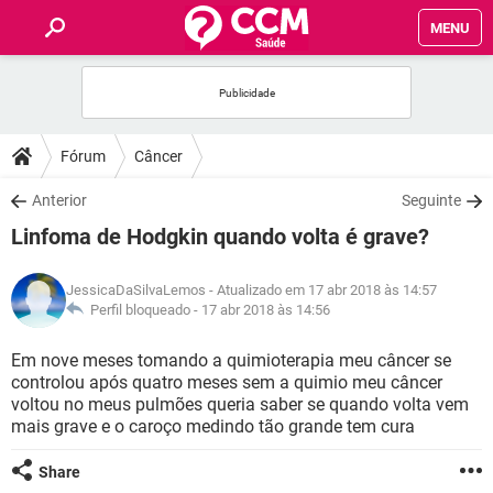
MENU
INÍCIO
FÓRUM
Fórum
Câncer
SAÚDE
Anterior
Seguinte
Linfoma de Hodgkin quando volta é grave?
FAMÍLIA
JessicaDaSilvaLemos
- Atualizado em 17 abr 2018 às 14:57
NUTRIÇÃO
Perfil bloqueado -
17 abr 2018 às 14:56
Em nove meses tomando a quimioterapia meu câncer se
BEM-ESTAR
controlou após quatro meses sem a quimio meu câncer
voltou no meus pulmões queria saber se quando volta vem
SEXUALIDADE
mais grave e o caroço medindo tão grande tem cura
Share
GLOSSÁRIO