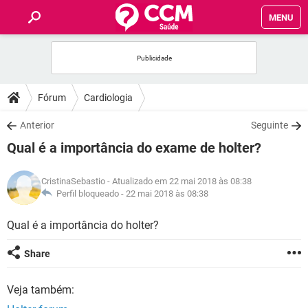
MENU
INÍCIO
FÓRUM
Fórum
Cardiologia
SAÚDE
Anterior
Seguinte
Qual é a importância do exame de holter?
FAMÍLIA
CristinaSebastio
- Atualizado em 22 mai 2018 às 08:38
NUTRIÇÃO
Perfil bloqueado -
22 mai 2018 às 08:38
Qual é a importância do holter?
BEM-ESTAR
Share
SEXUALIDADE
Veja também:
GLOSSÁRIO