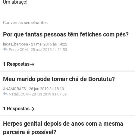
Um abraço!
Conversas semelhantes
Por que tantas pessoas têm fetiches com pés?
lucas_barbosa
-
21 mai 2015 às 14:22
Pedro.CCM
-
25 mai 2015 às 11:50
1 Respostas
Meu marido pode tomar chá de Borututu?
ANAMORAES
-
26 jun 2019 às 18:13
Natali_CCM
-
28 jun 2019 às 07:59
1 Respostas
Herpes genital depois de anos com a mesma
parceira é possível?