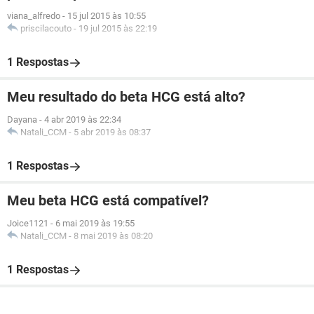
viana_alfredo
-
15 jul 2015 às 10:55
priscilacouto
-
19 jul 2015 às 22:19
1 Respostas
Meu resultado do beta HCG está alto?
Dayana
-
4 abr 2019 às 22:34
Natali_CCM
-
5 abr 2019 às 08:37
1 Respostas
Meu beta HCG está compatível?
Joice1121
-
6 mai 2019 às 19:55
Natali_CCM
-
8 mai 2019 às 08:20
1 Respostas