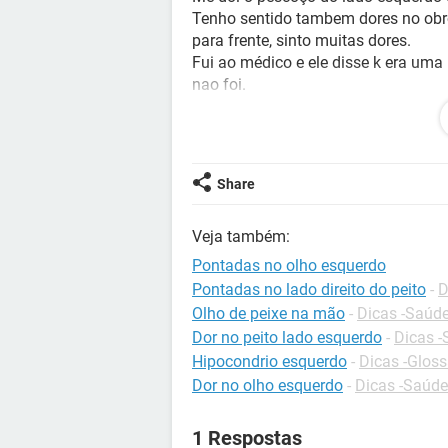
Tenho sentido tambem dores no obro
para frente, sinto muitas dores.
Fui ao médico e ele disse k era um
nao foi.
Isso me da medo e me deixa com sen
Saudações.
Share
Veja também:
Pontadas no olho esquerdo
Pontadas no lado direito do peito
-
D
Olho de peixe na mão
-
Dicas -Saúd
Dor no peito lado esquerdo
-
Dicas 
Hipocondrio esquerdo
-
Dicas -Gloss
Dor no olho esquerdo
-
Dicas -Saúde
1 Respostas