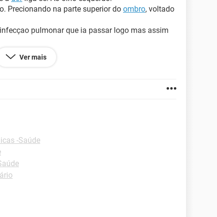
. Precionando na parte superior do
ombro
, voltado
a infecçao pulmonar que ia passar logo mas assim
sações de perder o controle ou mesmo surtar.
Ver mais
icas -Saúde
e
-Saúde
ário