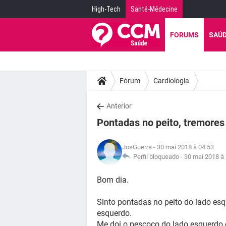
High-Tech
Santé-Médecine
FORUMS
SAÚ
Fórum
Cardiologia
Anterior
Pontadas no peito, tremores
JosGuerra
- 30 mai 2018 à 04:53
Perfil bloqueado -
30 mai 2018 à
Bom dia.
Sinto pontadas no peito do lado esq
esquerdo.
Me doi o pescoço do lado esquerdo