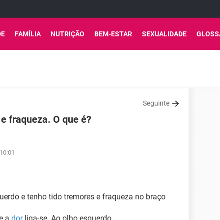
DE
FAMÍLIA
NUTRIÇÃO
BEM-ESTAR
SEXUALIDADE
GLOSS
Seguinte
 e fraqueza. O que é?
 10:01
uerdo e tenho tido tremores e fraqueza no braço
 e a
dor
liga-se. Ao olho esquerdo.