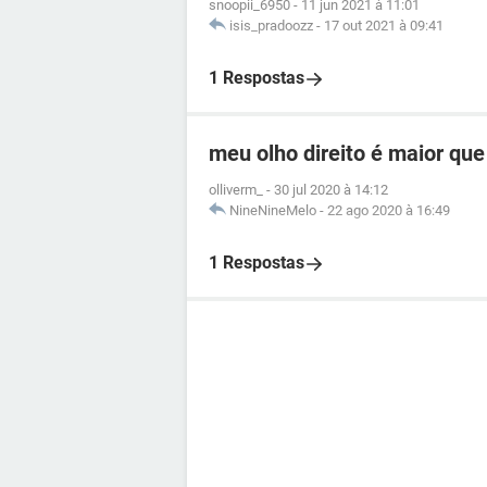
snoopii_6950
-
11 jun 2021 à 11:01
isis_pradoozz
-
17 out 2021 à 09:41
1 Respostas
meu olho direito é maior qu
olliverm_
-
30 jul 2020 à 14:12
NineNineMelo
-
22 ago 2020 à 16:49
1 Respostas