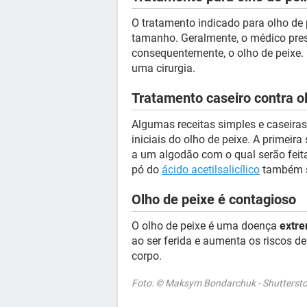
O tratamento indicado para olho de
tamanho. Geralmente, o médico pre
consequentemente, o olho de peixe.
uma cirurgia.
Tratamento caseiro contra o
Algumas receitas simples e caseira
iniciais do olho de peixe. A primeir
a um algodão com o qual serão fei
pó do
ácido acetilsalicílico
também sã
Olho de peixe é contagioso
O olho de peixe é uma doença
extr
ao ser ferida e aumenta os riscos d
corpo.
Foto: © Maksym Bondarchuk - Shutterst