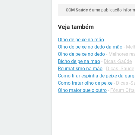
CCM Saúde
é uma publicação informa
Veja também
Olho de peixe na mão
Olho de peixe no dedo da mão
- Mel
Olho de peixe no dedo
- Melhores re
Bicho de pe na mao
-
Dicas -Saúde
Reumatismo na mão
-
Dicas -Saúde
Como tirar espinha de peixe da gar
Como tratar olho de peixe
-
Dicas -S
Olho maior que o outro
-
Fórum Ofta