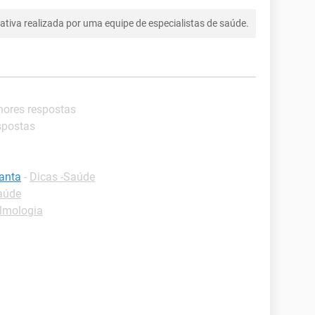
tiva realizada por uma equipe de especialistas de saúde.
hores respostas
spostas
ganta
-
Dicas -Saúde
aúde
lmologia