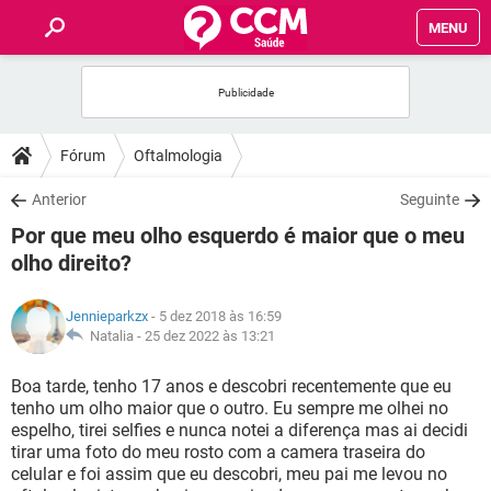
MENU
INÍCIO
FÓRUM
Fórum
Oftalmologia
SAÚDE
Anterior
Seguinte
Por que meu olho esquerdo é maior que o meu
FAMÍLIA
olho direito?
NUTRIÇÃO
Jennieparkzx
- 5 dez 2018 às 16:59
Natalia -
25 dez 2022 às 13:21
BEM-ESTAR
Boa tarde, tenho 17 anos e descobri recentemente que eu
tenho um olho maior que o outro. Eu sempre me olhei no
SEXUALIDADE
espelho, tirei selfies e nunca notei a diferença mas ai decidi
tirar uma foto do meu rosto com a camera traseira do
celular e foi assim que eu descobri, meu pai me levou no
GLOSSÁRIO