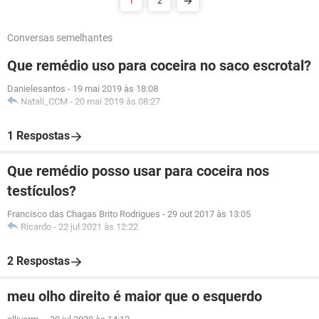
1
2
Conversas semelhantes
Que remédio uso para coceira no saco escrotal?
Danielesantos
-
19 mai 2019 às 18:08
Natali_CCM
-
20 mai 2019 às 08:27
1 Respostas
Que remédio posso usar para coceira nos
testículos?
Francisco das Chagas Brito Rodrigues
-
29 out 2017 às 13:05
Ricardo
-
22 jul 2021 às 12:22
2 Respostas
meu olho direito é maior que o esquerdo