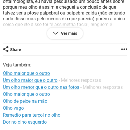
oftalmologista, eu havia pesquisado um pouco antes sobre
porque meu olho é assim e cheguei a conclusão de que
talvez seria ptose palpebral ou palpebra caida (não entendo
nada disso mas pelo menos é o que parecia) porém a unica
coisa que ele disse foi "é assimetria facial, ninguém é
perfeito, todos nós temos um lado maior que o outro e
Ver mais
blablabla", e disse que teria como deixar certinho com um
tipo especial de lente ou cirurgia mas que não ficaria
perfeito (????), meu pai pagou 100 reais nessa consulta e
Share
ainda sai do consultorio super triste sem nada resolvido pois
fiquei super insegura quando ele disse que mesmo fazendo
Veja também:
cirurgia não ficariam iguais. Queria saber o que voces
acham que é o problema que eu tenho no olho e como fazer
Olho maior que o outro
pra consertar? sera que se eu fazer cirurgia meus olhos vão
Um olho maior que o outro
- Melhores respostas
ficar do mesmo tamanho? Me sinto super desconfortavel
Um olho menor que o outro nas fotos
- Melhores respostas
com esses olhos de tamanhos diferentes, ja tenho
depressão e agora que descobri isso nem sequer saio de
Olho maior que o outro
casa mais com vergonha, nem nos olhos dos meus pais eu
Olho de peixe na mão
consigo olhar quando estou conversando com eles, fico
Olho vago
sempre olhando para o chão, para os lados, isso ta me
Remedio para terçol no olho
afetando muito, não sei o que fazer, alguem especializado
Dor no olho esquerdo
(a) em oftalmologia poderia me ajudar, por favor?