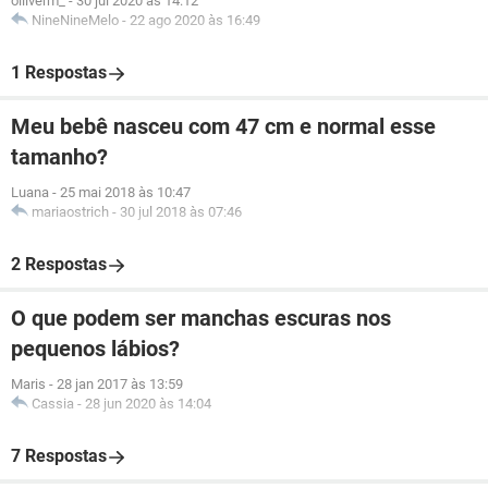
olliverm_
-
30 jul 2020 às 14:12
NineNineMelo
-
22 ago 2020 às 16:49
1 Respostas
Meu bebê nasceu com 47 cm e normal esse
tamanho?
Luana
-
25 mai 2018 às 10:47
mariaostrich
-
30 jul 2018 às 07:46
2 Respostas
O que podem ser manchas escuras nos
pequenos lábios?
Maris
-
28 jan 2017 às 13:59
Cassia
-
28 jun 2020 às 14:04
7 Respostas