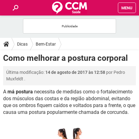
MENU
INÍCIO
FÓRUM
Dicas
Bem-Estar
SAÚDE
Como melhorar a postura corporal
FAMÍLIA
Última modificação:
14 de agosto de 2017 às 12:58
por
Pedro
Muxfeldt
.
NUTRIÇÃO
A
má postura
necessita de medidas como o fortalecimento
dos músculos das costas e da região abdominal, evitando
BEM-ESTAR
que os ombros fiquem caídos e voltados para a frente, o que
causa uma postura popularmente chamada de corcunda.
SEXUALIDADE
GLOSSÁRIO