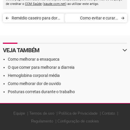
de creditar o
CCM Saúde
(
saude.ccm.net
) ao utilizar este artigo.
Remédio caseiro para dor
Como evitar e curar a
de ouvido
ressaca
VEJA TAMBÉM
Como melhorar a enxaqueca
O que comer para melhorar a diarreia
Hemoglobina corporal média
Como melhorar dor de ouvido
Posturas corretas durante o trabalho
Equipe
Termos de uso
Política de Privacidade
Contato
Regulamento
Configuração de cookies