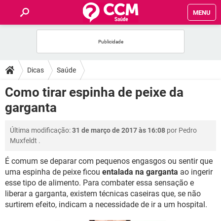
MENU
INÍCIO
FÓRUM
Dicas
Saúde
SAÚDE
Como tirar espinha de peixe da
garganta
FAMÍLIA
Última modificação:
31 de março de 2017 às 16:08
por
Pedro
NUTRIÇÃO
Muxfeldt
.
É comum se deparar com pequenos engasgos ou sentir que
BEM-ESTAR
uma espinha de peixe ficou
entalada na garganta
ao ingerir
esse tipo de alimento. Para combater essa sensação e
SEXUALIDADE
liberar a garganta, existem técnicas caseiras que, se não
surtirem efeito, indicam a necessidade de ir a um hospital.
GLOSSÁRIO