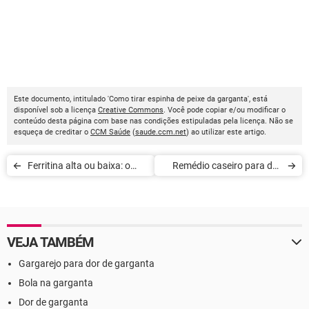
Este documento, intitulado 'Como tirar espinha de peixe da garganta', está
disponível sob a licença
Creative Commons
. Você pode copiar e/ou modificar o
conteúdo desta página com base nas condições estipuladas pela licença. Não se
esqueça de creditar o
CCM Saúde
(
saude.ccm.net
) ao utilizar este artigo.
Ferritina alta ou baixa: o
Remédio caseiro para dor
que fazer
de garganta
VEJA TAMBÉM
Gargarejo para dor de garganta
Bola na garganta
Dor de garganta