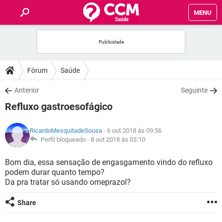
MENU
INÍCIO
FÓRUM
Fórum
Saúde
SAÚDE
Anterior
Seguinte
Refluxo gastroesofágico
FAMÍLIA
RicardoMesquitadeSousa
- 6 out 2018 às 09:56
NUTRIÇÃO
Perfil bloqueado -
8 out 2018 às 03:10
Bom dia, essa sensação de engasgamento vindo do refluxo
BEM-ESTAR
podem durar quanto tempo?
Da pra tratar só usando omeprazol?
SEXUALIDADE
Share
GLOSSÁRIO