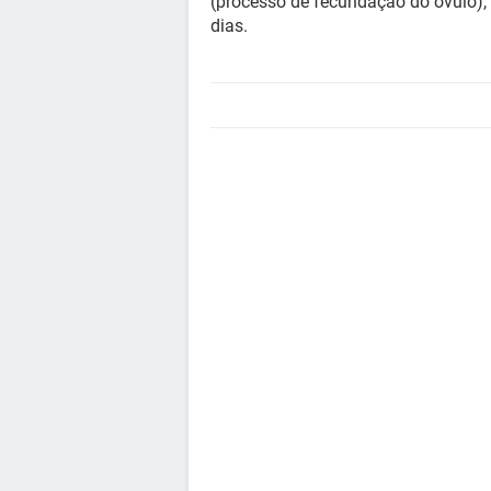
(processo de fecundação do óvulo), 
dias.