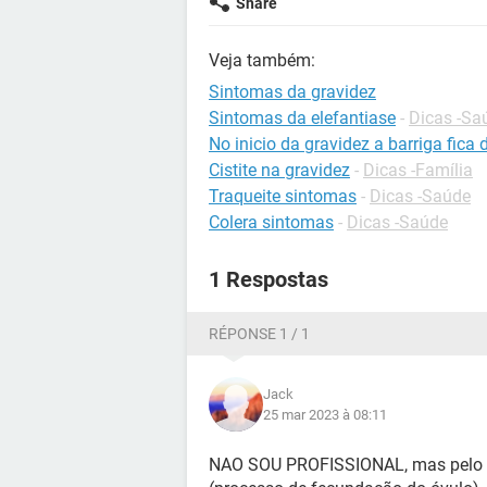
Share
Veja também:
Sintomas da gravidez
Sintomas da elefantiase
-
Dicas -Sa
No inicio da gravidez a barriga fica 
Cistite na gravidez
-
Dicas -Família
Traqueite sintomas
-
Dicas -Saúde
Colera sintomas
-
Dicas -Saúde
1 Respostas
RÉPONSE 1 / 1
Jack
25 mar 2023 à 08:11
NAO SOU PROFISSIONAL, mas pelo que