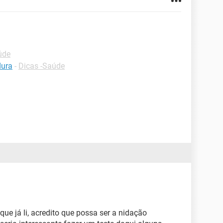
úde
dura
-
Dicas -Saúde
 já li, acredito que possa ser a nidação