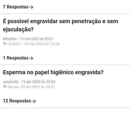
7 Respostas
É possivel engravidar sem penetração e sem
ejaculação?
Mhudixx
-
15 nov 2022 às 09:21
Acdn21
-
10 mar 2023 às 14:18
1 Respostas
Esperma no papel higiênico engravida?
Josykelly
-
13 abr 2020 às 23:24
Bruna
-
20 abr 2021 às 02:01
12 Respostas