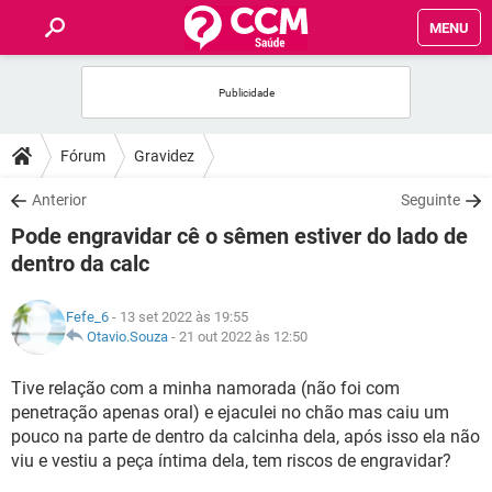
MENU
INÍCIO
FÓRUM
Fórum
Gravidez
SAÚDE
Anterior
Seguinte
Pode engravidar cê o sêmen estiver do lado de
FAMÍLIA
dentro da calc
NUTRIÇÃO
Fefe_6
- 13 set 2022 às 19:55
Otavio.Souza
-
21 out 2022 às 12:50
BEM-ESTAR
Tive relação com a minha namorada (não foi com
penetração apenas oral) e ejaculei no chão mas caiu um
SEXUALIDADE
pouco na parte de dentro da calcinha dela, após isso ela não
viu e vestiu a peça íntima dela, tem riscos de engravidar?
GLOSSÁRIO