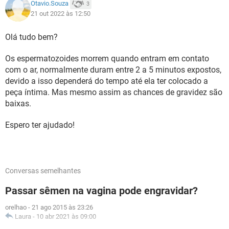
Otavio.Souza
3
21 out 2022 às 12:50
Olá tudo bem?
Os espermatozoides morrem quando entram em contato
com o ar, normalmente duram entre 2 a 5 minutos expostos,
devido a isso dependerá do tempo até ela ter colocado a
peça íntima. Mas mesmo assim as chances de gravidez são
baixas.
Espero ter ajudado!
Conversas semelhantes
Passar sêmen na vagina pode engravidar?
orelhao
-
21 ago 2015 às 23:26
Laura
-
10 abr 2021 às 09:00