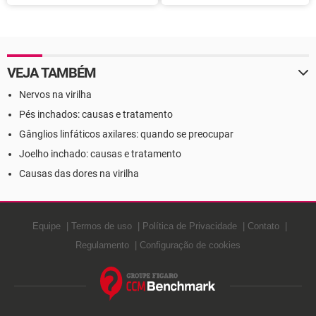
Definição
VEJA TAMBÉM
Nervos na virilha
Pés inchados: causas e tratamento
Gânglios linfáticos axilares: quando se preocupar
Joelho inchado: causas e tratamento
Causas das dores na virilha
Equipe
Termos de uso
Política de Privacidade
Contato
Regulamento
Configuração de cookies