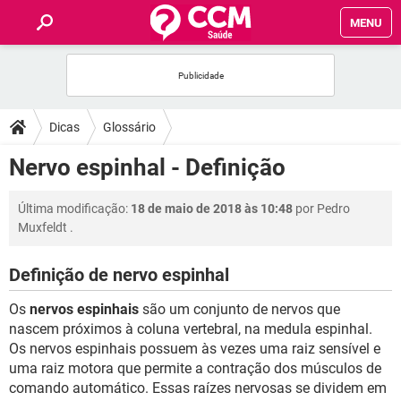
MENU
INÍCIO
FÓRUM
Dicas
Glossário
SAÚDE
Nervo espinhal - Definição
FAMÍLIA
Última modificação:
18 de maio de 2018 às 10:48
por
Pedro
Muxfeldt
.
NUTRIÇÃO
Definição de nervo espinhal
BEM-ESTAR
Os
nervos espinhais
são um conjunto de nervos que
nascem próximos à coluna vertebral, na medula espinhal.
SEXUALIDADE
Os nervos espinhais possuem às vezes uma raiz sensível e
uma raiz motora que permite a contração dos músculos de
comando automático. Essas raízes nervosas se dividem em
GLOSSÁRIO