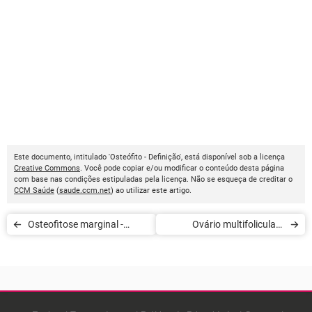
Este documento, intitulado 'Osteófito - Definição', está disponível sob a licença
Creative Commons
. Você pode copiar e/ou modificar o conteúdo desta página
com base nas condições estipuladas pela licença. Não se esqueça de creditar o
CCM Saúde
(
saude.ccm.net
) ao utilizar este artigo.
Osteofitose marginal -
Ovário multifolicular -
Definição
Definição