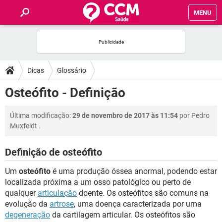
MENU
INÍCIO
FÓRUM
Dicas
Glossário
SAÚDE
Osteófito - Definição
FAMÍLIA
Última modificação:
29 de novembro de 2017 às 11:54
por
Pedro
Muxfeldt
.
NUTRIÇÃO
Definição de osteófito
BEM-ESTAR
Um
osteófito
é uma produção óssea anormal, podendo estar
localizada próxima a um osso patológico ou perto de
SEXUALIDADE
qualquer
articulação
doente. Os osteófitos são comuns na
evolução da
artrose
, uma doença caracterizada por uma
degeneração
da cartilagem articular. Os osteófitos são
GLOSSÁRIO