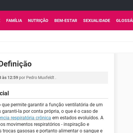
E
FAMÍLIA
NUTRIÇÃO
BEM-ESTAR
SEXUALIDADE
GLOSSÁ
 Definição
8 às 12:59
por
Pedro Muxfeldt
.
cial
que permite garantir a função ventilatória de um
garanti-la por conta própria, o que é o caso de
ência respiratória crônica
em estados evoluídos. A
los movimentos respiratórios - inspiração e
as trocas gasosas e portanto alimentar o sangue e