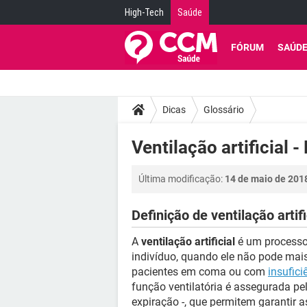
High-Tech
Saúde
FÓRUM
SAÚD
Dicas
Glossário
Ventilação artificial -
Última modificação:
14 de maio de 201
Definição de ventilação artifi
A
ventilação artificial
é um processo 
indivíduo, quando ele não pode mais 
pacientes em coma ou com
insufici
função ventilatória é assegurada pe
expiração -, que permitem garantir 