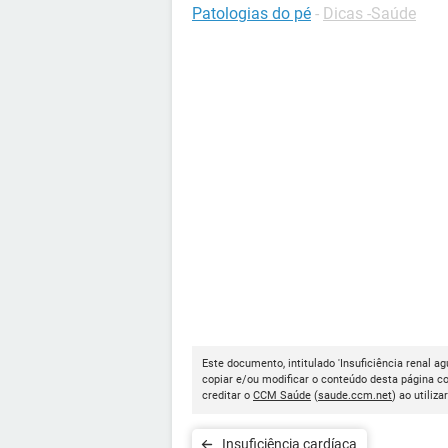
Patologias do pé
-
Dicas -Saúde
Este documento, intitulado 'Insuficiência renal ag
copiar e/ou modificar o conteúdo desta página c
creditar o
CCM Saúde
(
saude.ccm.net
) ao utiliza
Insuficiência cardíaca