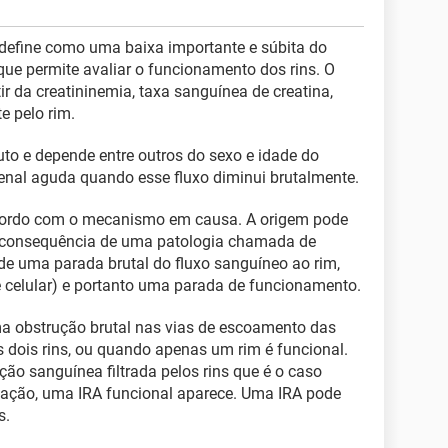
e define como uma baixa importante e súbita do
r que permite avaliar o funcionamento dos rins. O
tir da creatininemia, taxa sanguínea de creatina,
 pelo rim.
uto e depende entre outros do sexo e idade do
renal aguda quando esse fluxo diminui brutalmente.
 acordo com o mecanismo em causa. A origem pode
r a consequência de uma patologia chamada de
 de uma parada brutal do fluxo sanguíneo ao rim,
 celular) e portanto uma parada de funcionamento.
 obstrução brutal nas vias de escoamento das
s dois rins, ou quando apenas um rim é funcional.
ção sanguínea filtrada pelos rins que é o caso
tação, uma IRA funcional aparece. Uma IRA pode
s.