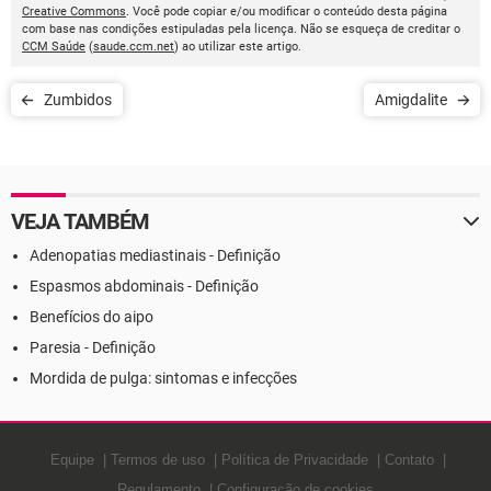
Creative Commons
. Você pode copiar e/ou modificar o conteúdo desta página
com base nas condições estipuladas pela licença. Não se esqueça de creditar o
CCM Saúde
(
saude.ccm.net
) ao utilizar este artigo.
Zumbidos
Amigdalite
VEJA TAMBÉM
Adenopatias mediastinais - Definição
Espasmos abdominais - Definição
Benefícios do aipo
Paresia - Definição
Mordida de pulga: sintomas e infecções
Equipe
Termos de uso
Política de Privacidade
Contato
Regulamento
Configuração de cookies