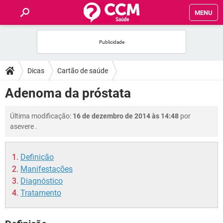
MENU
INÍCIO
FÓRUM
Dicas
Cartão de saúde
SAÚDE
Adenoma da próstata
FAMÍLIA
Última modificação:
16 de dezembro de 2014 às 14:48
por
asevere
.
NUTRIÇÃO
Definição
BEM-ESTAR
Manifestações
Diagnóstico
SEXUALIDADE
Tratamento
GLOSSÁRIO