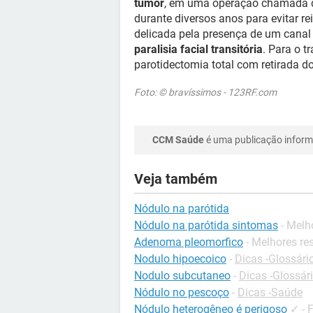
tumor
, em uma operação chamada 
durante diversos anos para evitar r
delicada pela presença de um canal 
paralisia facial transitória
. Para o 
parotidectomia total com retirada do
Foto: © bravíssimos - 123RF.com
CCM Saúde
é uma publicação informa
Veja também
Nódulo na parótida
Nódulo na parótida sintomas
- Melh
Adenoma pleomorfico
- Melhores re
Nodulo hipoecoico
-
Dicas -Glossári
Nodulo subcutaneo
-
Dicas -Glossár
Nódulo no pescoço
-
Dicas -Saúde
Nódulo heterogêneo é perigoso
✓
-