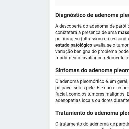
Diagnóstico de adenoma ple
A descoberta do adenoma de parótida
constatará a presença de uma
mass
por imagem (ultrassom ou ressonânc
estudo patológico
avalia se o tumo
variação benigna do problema pode s
fundamental avaliar corretamente o
Sintomas do adenoma pleomó
O adenoma pleomórfico é, em geral
palpável sob a pele. Ele não é respo
facial, como os tumores malignos.
adenopatias locais ou dores durant
Tratamento do adenoma pleo
O tratamento do adenoma de parótid