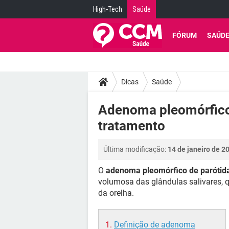
High-Tech
Saúde
FÓRUM
SAÚD
Dicas
Saúde
Adenoma pleomórfico 
tratamento
Última modificação:
14 de janeiro de 2
O
adenoma pleomórfico de parótid
volumosa das glândulas salivares, q
da orelha.
Definição de adenoma