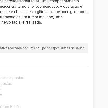
de parotidectomia total. Um acompanhamento
eincidência tumoral é recomendado. A operação é
do nervo facial nesta glândula, que pode gerar uma
tratamento de um tumor maligno, uma
 nervo facial é realizada.
tiva realizada por uma equipe de especialistas de saúde.
ores respostas
spostas
o
io
Fórum Bebês