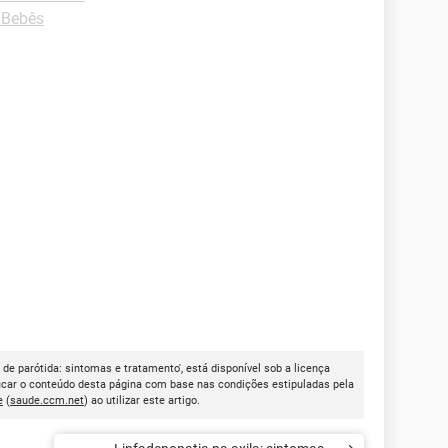
 Bebês
de parótida: sintomas e tratamento', está disponível sob a licença
icar o conteúdo desta página com base nas condições estipuladas pela
e
(
saude.ccm.net
) ao utilizar este artigo.