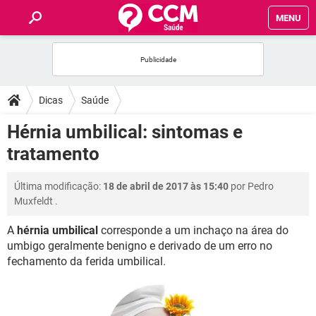
MENU
INÍCIO
FÓRUM
Dicas
Saúde
SAÚDE
Hérnia umbilical: sintomas e
tratamento
FAMÍLIA
Última modificação:
18 de abril de 2017 às 15:40
por
Pedro
NUTRIÇÃO
Muxfeldt
.
A
hérnia umbilical
corresponde a um inchaço na área do
BEM-ESTAR
umbigo geralmente benigno e derivado de um erro no
fechamento da ferida umbilical.
SEXUALIDADE
GLOSSÁRIO