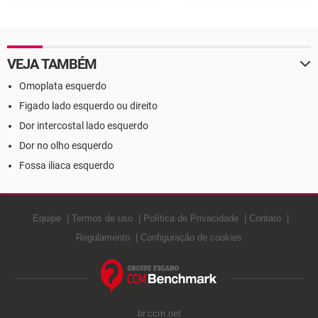
Definição
VEJA TAMBÉM
Omoplata esquerdo
Figado lado esquerdo ou direito
Dor intercostal lado esquerdo
Dor no olho esquerdo
Fossa iliaca esquerdo
Equipe
Termos de uso
Política de Privacidade
Contato
Regulamento
Configuração de cookies
br.ccm.net