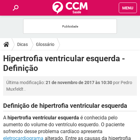
MENU
INÍCIO
FÓRUM
Dicas
Glossário
SAÚDE
Hipertrofia ventricular esquerda -
Definição
FAMÍLIA
Última modificação:
21 de novembro de 2017 às 10:30
por
Pedro
NUTRIÇÃO
Muxfeldt
.
BEM-ESTAR
Definição de hipertrofia ventricular esquerda
A
hipertrofia ventricular esquerda
é conhecida pelo
SEXUALIDADE
aumento do volume do ventrículo esquerdo. O paciente
sofrendo desse problema cardíaco apresenta
GLOSSÁRIO
eletrocardiograma
alterado. Entre as causas da hipertrofia