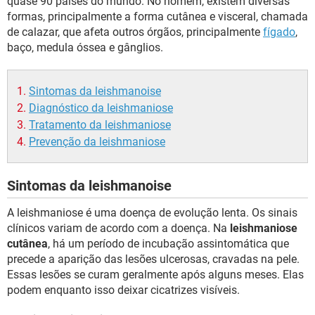
quase 90 países do mundo. No homem, existem diversas
formas, principalmente a forma cutânea e visceral, chamada
de calazar, que afeta outros órgãos, principalmente
fígado
,
baço, medula óssea e gânglios.
Sintomas da leishmanoise
Diagnóstico da leishmaniose
Tratamento da leishmaniose
Prevenção da leishmaniose
Sintomas da leishmanoise
A leishmaniose é uma doença de evolução lenta. Os sinais
clínicos variam de acordo com a doença. Na
leishmaniose
cutânea
, há um período de incubação assintomática que
precede a aparição das lesões ulcerosas, cravadas na pele.
Essas lesões se curam geralmente após alguns meses. Elas
podem enquanto isso deixar cicatrizes visíveis.