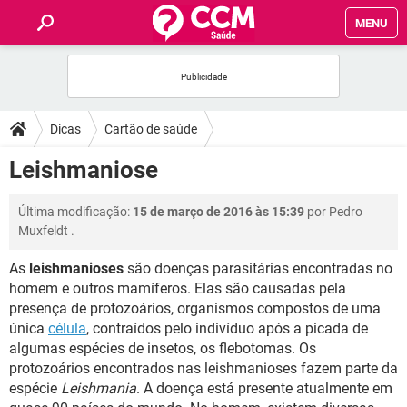
MENU
INÍCIO
FÓRUM
Dicas
Cartão de saúde
SAÚDE
Leishmaniose
FAMÍLIA
Última modificação:
15 de março de 2016 às 15:39
por
Pedro
Muxfeldt
.
NUTRIÇÃO
As
leishmanioses
são doenças parasitárias encontradas no
homem e outros mamíferos. Elas são causadas pela
BEM-ESTAR
presença de protozoários, organismos compostos de uma
única
célula
, contraídos pelo indivíduo após a picada de
SEXUALIDADE
algumas espécies de insetos, os flebotomas. Os
protozoários encontrados nas leishmanioses fazem parte da
espécie
Leishmania
. A doença está presente atualmente em
GLOSSÁRIO