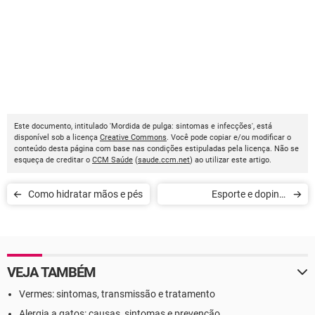
Este documento, intitulado 'Mordida de pulga: sintomas e infecções', está
disponível sob a licença
Creative Commons
. Você pode copiar e/ou modificar o
conteúdo desta página com base nas condições estipuladas pela licença. Não se
esqueça de creditar o
CCM Saúde
(
saude.ccm.net
) ao utilizar este artigo.
Como hidratar mãos e pés
Esporte e doping:
medicamentos proibidos
VEJA TAMBÉM
Vermes: sintomas, transmissão e tratamento
Alergia a gatos: causas, sintomas e prevenção