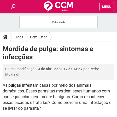
MENU
INÍCIO
FÓRUM
Dicas
Bem-Estar
SAÚDE
Mordida de pulga: sintomas e
infecções
FAMÍLIA
Última modificação:
4 de abril de 2017 às 14:57
por
Pedro
NUTRIÇÃO
Muxfeldt
.
As
pulgas
infestam casas por meio dos animais
BEM-ESTAR
domésticos. Esses parasitas mordem seres humanos com
consequências geralmente benignas. Como reconhecer
SEXUALIDADE
essas picadas e tratá-las? Como prevenir uma infestação e
se livrar do parasita?
GLOSSÁRIO