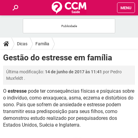
MENU
INÍCIO
FÓRUM
Dicas
Família
SAÚDE
Gestão do estresse em família
FAMÍLIA
Última modificação:
14 de junho de 2017 às 11:41
por
Pedro
Muxfeldt
.
NUTRIÇÃO
O
estresse
pode ter consequências físicas e psíquicas sobre
o indivíduo, como enxaqueca, asma, eczema e distúrbios do
BEM-ESTAR
sono. Pais que sofrem de ansiedade e estresse podem
transmitir essa predisposição para seus filhos, como
SEXUALIDADE
demonstrou estudo realizado por pesquisadores dos
Estados Unidos, Suécia e Inglaterra.
GLOSSÁRIO