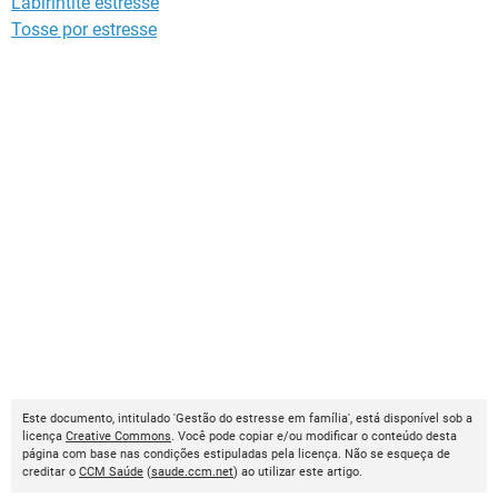
Labirintite estresse
Tosse por estresse
Este documento, intitulado 'Gestão do estresse em família', está disponível sob a
licença
Creative Commons
. Você pode copiar e/ou modificar o conteúdo desta
página com base nas condições estipuladas pela licença. Não se esqueça de
creditar o
CCM Saúde
(
saude.ccm.net
) ao utilizar este artigo.