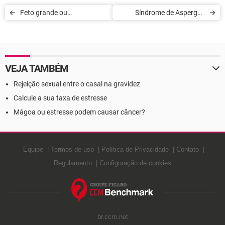
Feto grande ou
Síndrome de Asperger:
macrossomia
causas e tratamento
VEJA TAMBÉM
Rejeição sexual entre o casal na gravidez
Calcule a sua taxa de estresse
Mágoa ou estresse podem causar câncer?
Equipe
Termos de uso
Política de Privacidade
Contato
Regulamento
Configuração de cookies
br.ccm.net