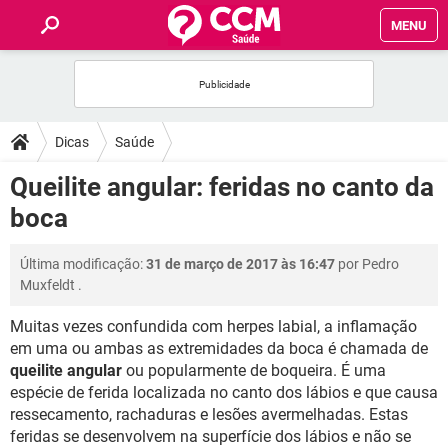
MENU
INÍCIO
FÓRUM
Dicas
Saúde
SAÚDE
Queilite angular: feridas no canto da
boca
FAMÍLIA
Última modificação:
31 de março de 2017 às 16:47
por
Pedro
NUTRIÇÃO
Muxfeldt
.
Muitas vezes confundida com herpes labial, a inflamação
BEM-ESTAR
em uma ou ambas as extremidades da boca é chamada de
queilite angular
ou popularmente de boqueira. É uma
SEXUALIDADE
espécie de ferida localizada no canto dos lábios e que causa
ressecamento, rachaduras e lesões avermelhadas. Estas
GLOSSÁRIO
feridas se desenvolvem na superfície dos lábios e não se