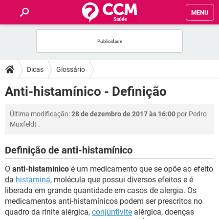
MENU
INÍCIO
FÓRUM
Dicas
Glossário
SAÚDE
Anti-histamínico - Definição
FAMÍLIA
Última modificação:
28 de dezembro de 2017 às 16:00
por
Pedro
Muxfeldt
.
NUTRIÇÃO
Definição de anti-histamínico
BEM-ESTAR
O
anti-histamínico
é um medicamento que se opõe ao efeito
da
histamina
, molécula que possui diversos efeitos e é
SEXUALIDADE
liberada em grande quantidade em casos de alergia. Os
medicamentos anti-histamínicos podem ser prescritos no
quadro da rinite alérgica,
conjuntivite
alérgica, doenças
GLOSSÁRIO