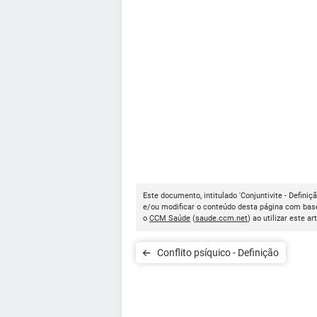
Este documento, intitulado 'Conjuntivite - Definiçã
e/ou modificar o conteúdo desta página com base
o
CCM Saúde
(
saude.ccm.net
) ao utilizar este ar
Conflito psíquico - Definição