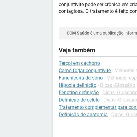
conjuntivite pode ser crônica em cri
contagiosa. O tratamento é feito com
CCM Saúde
é uma publicação informa
Veja também
Terçol em cachorro
Como forjar conjuntivite
- Melhores 
Funchicoria da sono
- Melhores res
Hipoxia definição
-
Dicas -Glossário
Fenotipo definição
-
Dicas -Glossári
Definicao de celula
-
Dicas -Glossári
Tratamento complementar para conj
Definição de anatomia
-
Dicas -Glos