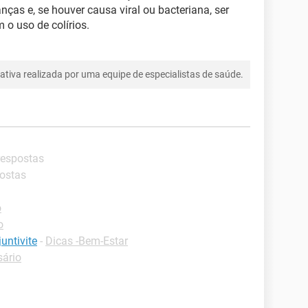
anças e, se houver causa viral ou bacteriana, ser
 o uso de colírios.
tiva realizada por uma equipe de especialistas de saúde.
respostas
postas
o
o
untivite
-
Dicas -Bem-Estar
sário