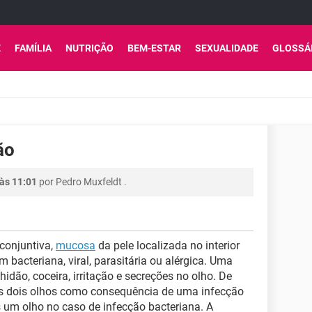
E
FAMÍLIA
NUTRIÇÃO
BEM-ESTAR
SEXUALIDADE
GLOSSÁ
ão
às 11:01
por
Pedro Muxfeldt
.
conjuntiva,
mucosa
da pele localizada no interior
m bacteriana, viral, parasitária ou alérgica. Uma
hidão, coceira, irritação e secreções no olho. De
 os dois olhos como consequência de uma infecção
s um olho no caso de infecção bacteriana. A