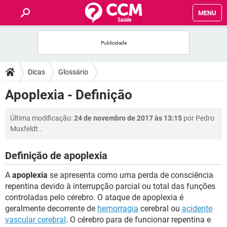
MENU
INÍCIO
FÓRUM
Dicas
Glossário
SAÚDE
Apoplexia - Definição
FAMÍLIA
Última modificação:
24 de novembro de 2017 às 13:15
por
Pedro
Muxfeldt
.
NUTRIÇÃO
Definição de apoplexia
BEM-ESTAR
A
apoplexia
se apresenta como uma perda de consciência
repentina devido à interrupção parcial ou total das funções
SEXUALIDADE
controladas pelo cérebro. O ataque de apoplexia é
geralmente decorrente de
hemorragia
cerebral ou
acidente
vascular cerebral
. O cérebro para de funcionar repentina e
GLOSSÁRIO