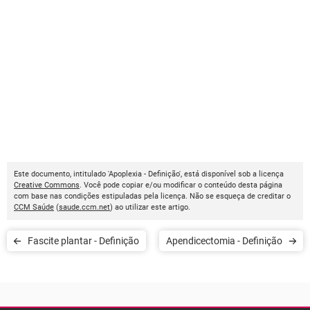
Este documento, intitulado 'Apoplexia - Definição', está disponível sob a licença
Creative Commons
. Você pode copiar e/ou modificar o conteúdo desta página
com base nas condições estipuladas pela licença. Não se esqueça de creditar o
CCM Saúde
(
saude.ccm.net
) ao utilizar este artigo.
Fascite plantar - Definição
Apendicectomia - Definição