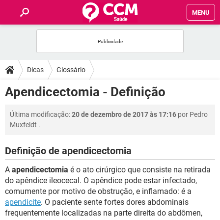
MENU
INÍCIO
FÓRUM
Dicas
Glossário
SAÚDE
Apendicectomia - Definição
FAMÍLIA
Última modificação:
20 de dezembro de 2017 às 17:16
por
Pedro
Muxfeldt
.
NUTRIÇÃO
Definição de apendicectomia
BEM-ESTAR
A
apendicectomia
é o ato cirúrgico que consiste na retirada
do apêndice ileocecal. O apêndice pode estar infectado,
SEXUALIDADE
comumente por motivo de obstrução, e inflamado: é a
apendicite
. O paciente sente fortes dores abdominais
frequentemente localizadas na parte direita do abdômen,
GLOSSÁRIO