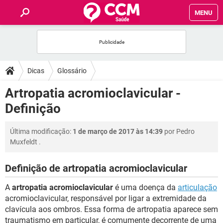
MENU
INÍCIO
FÓRUM
Dicas
Glossário
SAÚDE
Artropatia acromioclavicular -
Definição
FAMÍLIA
Última modificação:
1 de março de 2017 às 14:39
por
Pedro
NUTRIÇÃO
Muxfeldt
.
BEM-ESTAR
Definição de artropatia acromioclavicular
A
artropatia acromioclavicular
é uma doença da
articulação
SEXUALIDADE
acromioclavicular, responsável por ligar a extremidade da
clavícula aos ombros. Essa forma de artropatia aparece sem
GLOSSÁRIO
traumatismo em particular, é comumente decorrente de uma