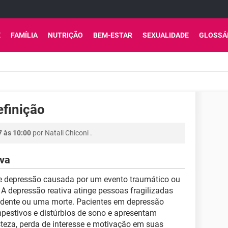
E
FAMÍLIA
NUTRIÇÃO
BEM-ESTAR
SEXUALIDADE
GLOSSÁ
efinição
7 às 10:00
por
Natali Chiconi
.
iva
 depressão causada por um evento traumático ou
A depressão reativa atinge pessoas fragilizadas
idente ou uma morte. Pacientes em depressão
empestivos e distúrbios de sono e apresentam
steza, perda de interesse e motivação em suas