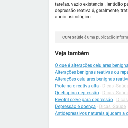
tarefas, vazio existencial, lentidão
depressão reativa é, geralmente, tr
apoio psicológico.
CCM Saúde
é uma publicação informa
Veja também
O que é alterações celulares benigna
Alterações benignas reativas ou rep
Alterações celulares benignas reativ
Proteina c reativa alta
-
Dicas -Saúd
Quetiapina depressão
-
Dicas -Saúd
Rivotril serve para depressão
-
Dicas
Depressão é doença
-
Dicas -Saúde
Antidepressivos naturais ajudam a cu