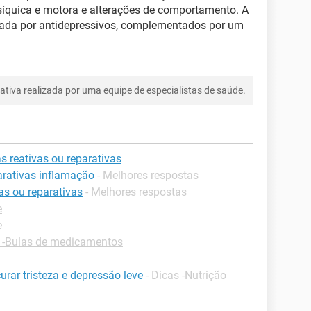
 psíquica e motora e alterações de comportamento. A
atada por antidepressivos, complementados por um
tiva realizada por uma equipe de especialistas de saúde.
s reativas ou reparativas
arativas inflamação
- Melhores respostas
as ou reparativas
- Melhores respostas
e
e
 -Bulas de medicamentos
rar tristeza e depressão leve
-
Dicas -Nutrição