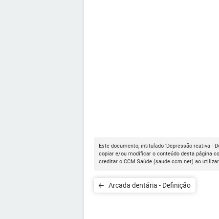
Este documento, intitulado 'Depressão reativa - De
copiar e/ou modificar o conteúdo desta página c
creditar o
CCM Saúde
(
saude.ccm.net
) ao utiliza
Arcada dentária - Definição