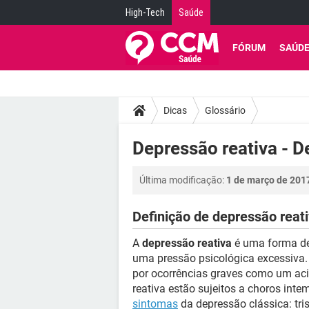
High-Tech
Saúde
FÓRUM
SAÚD
Dicas
Glossário
Depressão reativa - D
Última modificação:
1 de março de 201
Definição de depressão reat
A
depressão reativa
é uma forma de
uma pressão psicológica excessiva. 
por ocorrências graves como um ac
reativa estão sujeitos a choros int
sintomas
da depressão clássica: tri