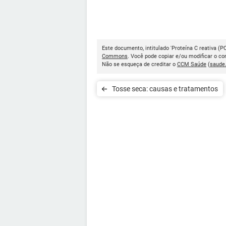
Este documento, intitulado 'Proteína C reativa (P
Commons
. Você pode copiar e/ou modificar o c
Não se esqueça de creditar o
CCM Saúde
(
saude
Tosse seca: causas e tratamentos