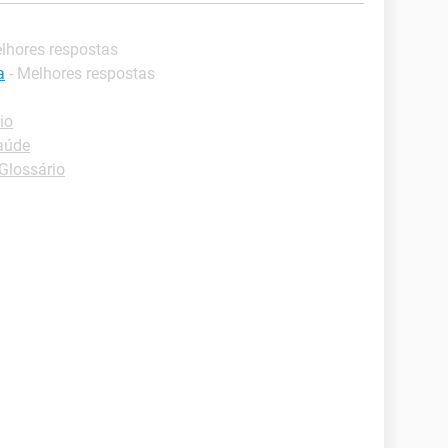
elhores respostas
a
- Melhores respostas
io
aúde
-Glossário