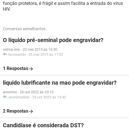
função protetora, é frágil e assim facilita a entrada do vírus
HIV.
Conversas semelhantes
O líquido pré-seminal pode engravidar?
selma.reis
-
22 mai 2015 às 16:30
tecneando
-
25 mai 2015 às 17:52
1 Respostas
liquido lubrificante na mao pode engravidar?
anonimo
-
20 out 2022 às 23:13
anonimodois
-
23 out 2022 às 14:42
2 Respostas
Candidíase é considerada DST?