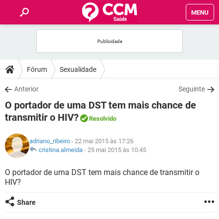
MENU
INÍCIO
FÓRUM
Fórum
Sexualidade
SAÚDE
Anterior
Seguinte
O portador de uma DST tem mais chance de
FAMÍLIA
transmitir o HIV?
Resolvido
NUTRIÇÃO
adriano_ribeiro
- 22 mai 2015 às 17:26
cristina.almeida
-
25 mai 2015 às 10:45
BEM-ESTAR
O portador de uma DST tem mais chance de transmitir o
HIV?
SEXUALIDADE
Share
GLOSSÁRIO