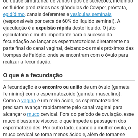
ou quase simultânea de vários tipos de secreções, incluindo
os fluidos produzidos nas glândulas de Cowper, próstata,
epidídimo
, canais deferentes e
vesículas seminais
(responsáveis por cerca de 60% do líquido seminal). A
ejaculação é a
expulsão rápida
deste líquido. O jato
ejaculatório é muito importante para o sucesso da
fecundação ao lançar os espermatozoides diretamente na
parte final do canal vaginal, deixando-os mais próximos das
trompas de Falópio, onde se encontram com o óvulo para
realizar a fecundação.
O que é a fecundação
A fecundação é o
encontro ou união
de um óvulo (gameta
feminino) com o espermatozoide (gameta masculino).
Como a
vagina
é um meio ácido, os espermatozoides
precisam avançar rapidamente pelo canal vaginal para
alcançar o
muco
cervical. Fora do período de ovulação, esse
muco é bastante viscoso, o que impede a passagem dos
espermatozoides. Por outro lado, quando a mulher ovula, o
muco cervical se torna menos ácido e, além de tornar-se