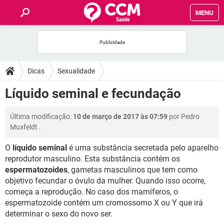
MENU
INÍCIO
FÓRUM
Dicas
Sexualidade
SAÚDE
Líquido seminal e fecundação
FAMÍLIA
Última modificação:
10 de março de 2017 às 07:59
por
Pedro
Muxfeldt
.
NUTRIÇÃO
O
líquido seminal
é uma substância secretada pelo aparelho
reprodutor masculino. Esta substância contém os
BEM-ESTAR
espermatozoides
, gametas masculinos que tem como
objetivo fecundar o óvulo da mulher. Quando isso ocorre,
SEXUALIDADE
começa a reprodução. No caso dos mamíferos, o
espermatozoide contém um cromossomo X ou Y que irá
determinar o sexo do novo ser.
GLOSSÁRIO