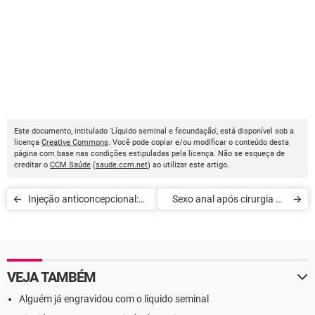
Este documento, intitulado 'Líquido seminal e fecundação', está disponível sob a
licença
Creative Commons
. Você pode copiar e/ou modificar o conteúdo desta
página com base nas condições estipuladas pela licença. Não se esqueça de
creditar o
CCM Saúde
(
saude.ccm.net
) ao utilizar este artigo.
Injeção anticoncepcional:
Sexo anal após cirurgia no
vantagens e riscos
ânus
VEJA TAMBÉM
Alguém já engravidou com o líquido seminal