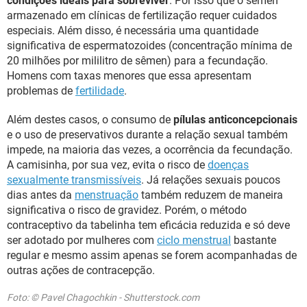
condições ideais para sobreviver
. Por isso que o sêmen
armazenado em clínicas de fertilização requer cuidados
especiais. Além disso, é necessária uma quantidade
significativa de espermatozoides (concentração mínima de
20 milhões por mililitro de sêmen) para a fecundação.
Homens com taxas menores que essa apresentam
problemas de
fertilidade
.
Além destes casos, o consumo de
pílulas anticoncepcionais
e o uso de preservativos durante a relação sexual também
impede, na maioria das vezes, a ocorrência da fecundação.
A camisinha, por sua vez, evita o risco de
doenças
sexualmente transmissíveis
. Já relações sexuais poucos
dias antes da
menstruação
também reduzem de maneira
significativa o risco de gravidez. Porém, o método
contraceptivo da tabelinha tem eficácia reduzida e só deve
ser adotado por mulheres com
ciclo menstrual
bastante
regular e mesmo assim apenas se forem acompanhadas de
outras ações de contracepção.
Foto: © Pavel Chagochkin - Shutterstock.com