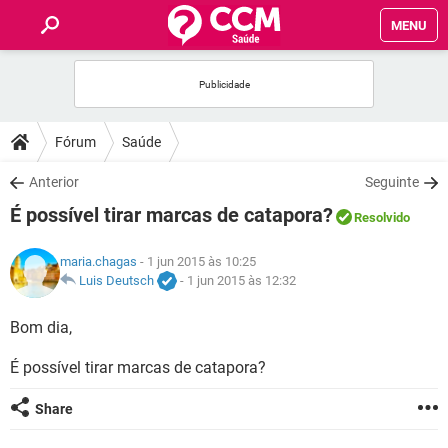
MENU
INÍCIO
FÓRUM
Fórum
Saúde
SAÚDE
Anterior
Seguinte
É possível tirar marcas de catapora?
Resolvido
FAMÍLIA
maria.chagas
- 1 jun 2015 às 10:25
NUTRIÇÃO
Luis Deutsch
-
1 jun 2015 às 12:32
Bom dia,
BEM-ESTAR
É possível tirar marcas de catapora?
SEXUALIDADE
Share
GLOSSÁRIO