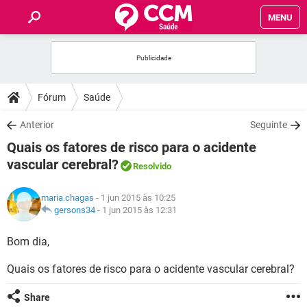
MENU
INÍCIO
FÓRUM
Fórum
Saúde
SAÚDE
Anterior
Seguinte
Quais os fatores de risco para o acidente
FAMÍLIA
vascular cerebral?
Resolvido
NUTRIÇÃO
maria.chagas
- 1 jun 2015 às 10:25
gersons34
-
1 jun 2015 às 12:31
BEM-ESTAR
Bom dia,
SEXUALIDADE
Quais os fatores de risco para o acidente vascular cerebral?
GLOSSÁRIO
Share