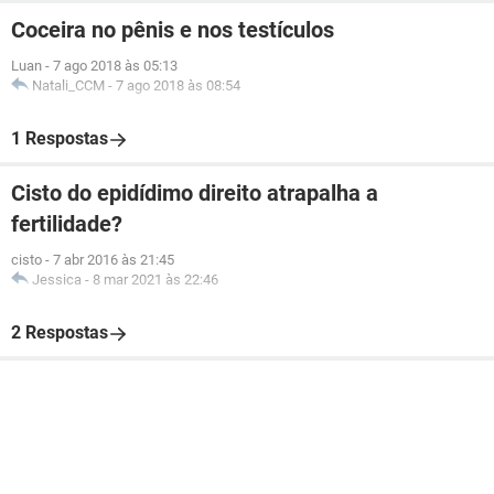
Coceira no pênis e nos testículos
Luan
-
7 ago 2018 às 05:13
Natali_CCM
-
7 ago 2018 às 08:54
1 Respostas
Cisto do epidídimo direito atrapalha a
fertilidade?
cisto
-
7 abr 2016 às 21:45
Jessica
-
8 mar 2021 às 22:46
2 Respostas