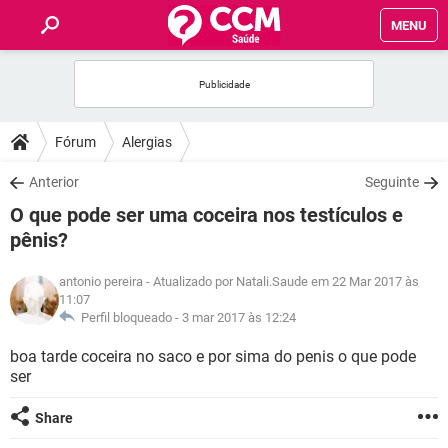
MENU
INÍCIO
FÓRUM
Fórum
Alergias
SAÚDE
Anterior
Seguinte
O que pode ser uma coceira nos testículos e
FAMÍLIA
pênis?
NUTRIÇÃO
antonio pereira
- Atualizado por Natali.Saude em 22 Mar 2017 às
11:07
Perfil bloqueado -
3 mar 2017 às 12:24
BEM-ESTAR
boa tarde coceira no saco e por sima do penis o que pode
ser
SEXUALIDADE
Share
GLOSSÁRIO