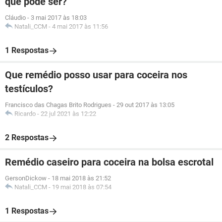
que pode ser?
Cláudio
-
3 mai 2017 às 18:03
Natali_CCM
-
4 mai 2017 às 11:56
1 Respostas
Que remédio posso usar para coceira nos
testículos?
Francisco das Chagas Brito Rodrigues
-
29 out 2017 às 13:05
Ricardo
-
22 jul 2021 às 12:22
2 Respostas
Remédio caseiro para coceira na bolsa escrotal
GersonDickow
-
18 mai 2018 às 21:52
Natali_CCM
-
19 mai 2018 às 07:54
1 Respostas