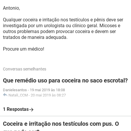
Antonio,
Qualquer coceira e irritação nos testículos e pênis deve ser
investigada por um urologista ou clínico geral. Micoses e
outros problemas podem provocar coceira e devem ser
tratados de maneira adequada.
Procure um médico!
Conversas semelhantes
Que remédio uso para coceira no saco escrotal?
Danielesantos
-
19 mai 2019 às 18:08
Natali_CCM
-
20 mai 2019 às 08:27
1 Respostas
Coceira e irritação nos testículos com pus. O