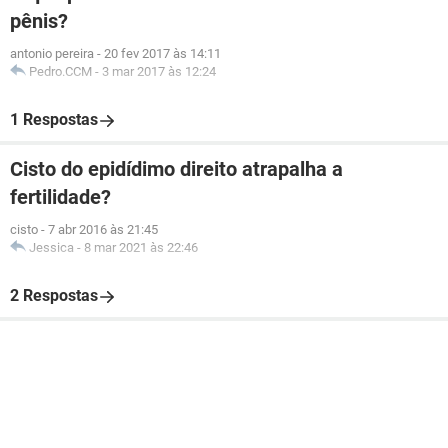
pênis?
antonio pereira
-
20 fev 2017 às 14:11
Pedro.CCM
-
3 mar 2017 às 12:24
1 Respostas
Cisto do epidídimo direito atrapalha a
fertilidade?
cisto
-
7 abr 2016 às 21:45
Jessica
-
8 mar 2021 às 22:46
2 Respostas