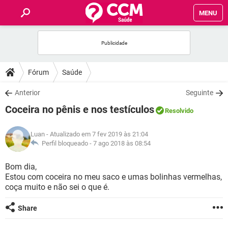
MENU
INÍCIO
FÓRUM
Fórum
Saúde
SAÚDE
Anterior
Seguinte
Coceira no pênis e nos testículos
Resolvido
FAMÍLIA
Luan
- Atualizado em 7 fev 2019 às 21:04
NUTRIÇÃO
Perfil bloqueado -
7 ago 2018 às 08:54
Bom dia,
BEM-ESTAR
Estou com coceira no meu saco e umas bolinhas vermelhas,
coça muito e não sei o que é.
SEXUALIDADE
Share
GLOSSÁRIO