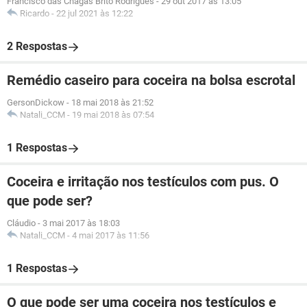
Francisco das Chagas Brito Rodrigues
-
29 out 2017 às 13:05
Ricardo
-
22 jul 2021 às 12:22
2 Respostas
Remédio caseiro para coceira na bolsa escrotal
GersonDickow
-
18 mai 2018 às 21:52
Natali_CCM
-
19 mai 2018 às 07:54
1 Respostas
Coceira e irritação nos testículos com pus. O
que pode ser?
Cláudio
-
3 mai 2017 às 18:03
Natali_CCM
-
4 mai 2017 às 11:56
1 Respostas
O que pode ser uma coceira nos testículos e