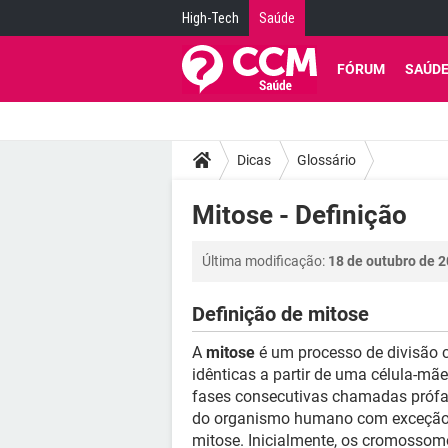
High-Tech
Saúde
FÓRUM
SAÚD
Dicas
Glossário
Mitose - Definição
Última modificação:
18 de outubro de 2
Definição de mitose
A
mitose
é um processo de divisão 
idênticas a partir de uma célula-mãe
fases consecutivas chamadas prófas
do organismo humano com exceção d
mitose. Inicialmente, os cromossom