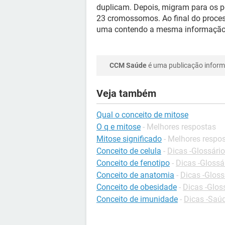
duplicam. Depois, migram para os p
23 cromossomos. Ao final do process
uma contendo a mesma informação 
CCM Saúde
é uma publicação informa
Veja também
Qual o conceito de mitose
O q e mitose
- Melhores respostas
Mitose significado
- Melhores respo
Conceito de celula
-
Dicas -Glossário
Conceito de fenotipo
-
Dicas -Glossá
Conceito de anatomia
-
Dicas -Gloss
Conceito de obesidade
-
Dicas -Glos
Conceito de imunidade
-
Dicas -Saú