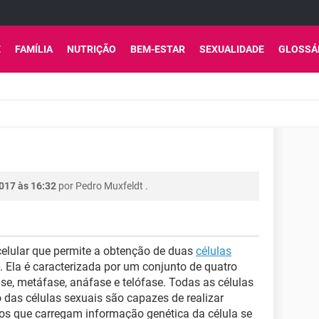
E
FAMÍLIA
NUTRIÇÃO
BEM-ESTAR
SEXUALIDADE
GLOSSÁ
017 às 16:32
por
Pedro Muxfeldt
.
celular que permite a obtenção de duas
células
. Ela é caracterizada por um conjunto de quatro
e, metáfase, anáfase e telófase. Todas as células
as células sexuais são capazes de realizar
os que carregam informação genética da célula se