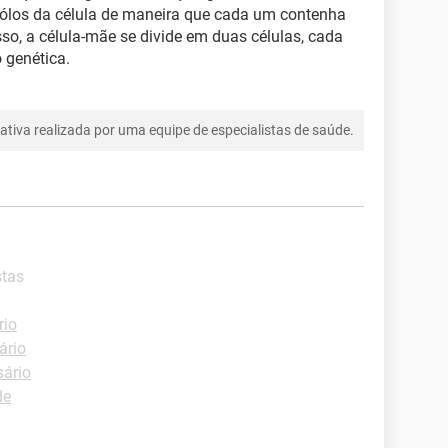
ólos da célula de maneira que cada um contenha
o, a célula-mãe se divide em duas células, cada
genética.
tiva realizada por uma equipe de especialistas de saúde.
stas
rio
ário
sário
de