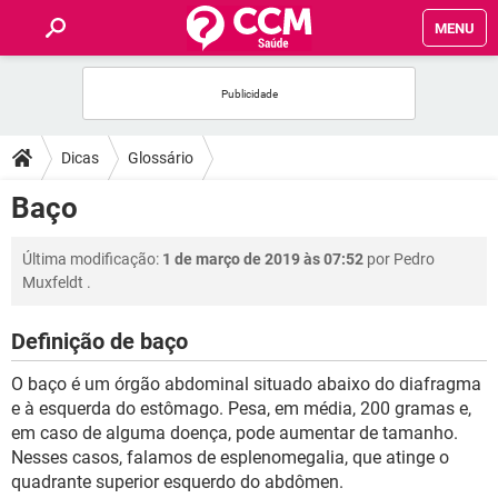
MENU
INÍCIO
FÓRUM
Dicas
Glossário
SAÚDE
Baço
FAMÍLIA
Última modificação:
1 de março de 2019 às 07:52
por
Pedro
Muxfeldt
.
NUTRIÇÃO
Definição de baço
BEM-ESTAR
O baço é um órgão abdominal situado abaixo do diafragma
e à esquerda do estômago. Pesa, em média, 200 gramas e,
SEXUALIDADE
em caso de alguma doença, pode aumentar de tamanho.
Nesses casos, falamos de esplenomegalia, que atinge o
quadrante superior esquerdo do abdômen.
GLOSSÁRIO