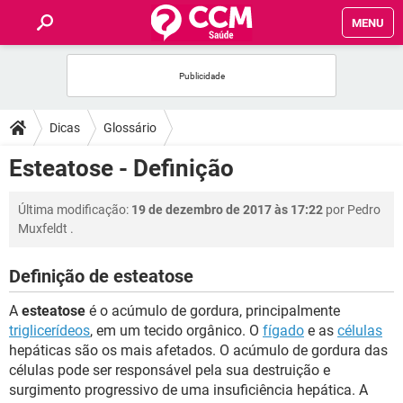
MENU
INÍCIO
FÓRUM
Dicas
Glossário
SAÚDE
Esteatose - Definição
FAMÍLIA
Última modificação:
19 de dezembro de 2017 às 17:22
por
Pedro
Muxfeldt
.
NUTRIÇÃO
Definição de esteatose
BEM-ESTAR
A
esteatose
é o acúmulo de gordura, principalmente
triglicerídeos
, em um tecido orgânico. O
fígado
e as
células
SEXUALIDADE
hepáticas são os mais afetados. O acúmulo de gordura das
células pode ser responsável pela sua destruição e
surgimento progressivo de uma insuficiência hepática. A
GLOSSÁRIO