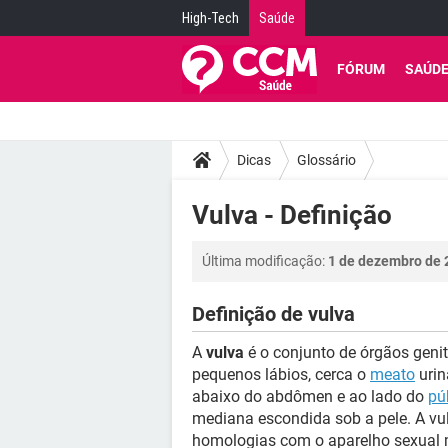
High-Tech
Saúde
FÓRUM
SAÚD
Dicas
Glossário
Vulva - Definição
Última modificação:
1 de dezembro de 
Definição de vulva
A
vulva
é o conjunto de órgãos genit
pequenos lábios, cerca o
meato
urin
abaixo do abdômen e ao lado do
pú
mediana escondida sob a pele. A vu
homologias com o aparelho sexual mas