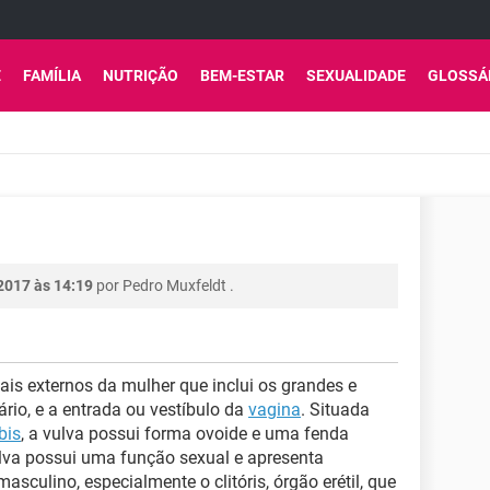
E
FAMÍLIA
NUTRIÇÃO
BEM-ESTAR
SEXUALIDADE
GLOSSÁ
2017 às 14:19
por
Pedro Muxfeldt
.
ais externos da mulher que inclui os grandes e
ário, e a entrada ou vestíbulo da
vagina
. Situada
bis
, a vulva possui forma ovoide e uma fenda
lva possui uma função sexual e apresenta
culino, especialmente o clitóris, órgão erétil, que