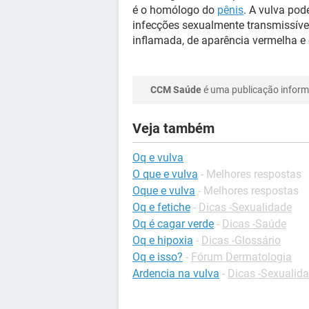
é o homólogo do
pênis
. A vulva pod
infecções sexualmente transmissíve
inflamada, de aparência vermelha e 
CCM Saúde
é uma publicação informa
Veja também
Oq e vulva
O que e vulva
- Melhores respostas
Oque e vulva
- Melhores respostas
Oq e fetiche
-
Dicas -Sexualidade
Oq é cagar verde
-
Dicas -Saúde
Oq e hipoxia
-
Dicas -Glossário
Oq e isso?
-
Fórum Dermatologia
Ardencia na vulva
-
Dicas -Sexualid