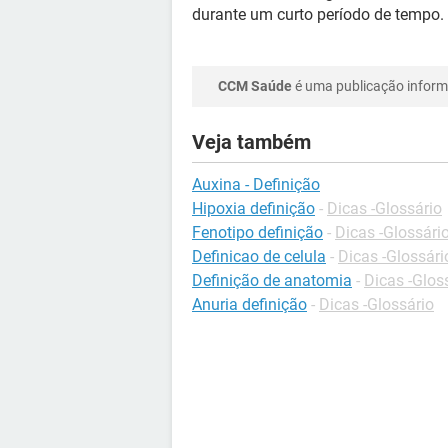
durante um curto período de tempo.
CCM Saúde
é uma publicação informa
Veja também
Auxina - Definição
Hipoxia definição
-
Dicas -Glossário
Fenotipo definição
-
Dicas -Glossári
Definicao de celula
-
Dicas -Glossári
Definição de anatomia
-
Dicas -Glos
Anuria definição
-
Dicas -Glossário