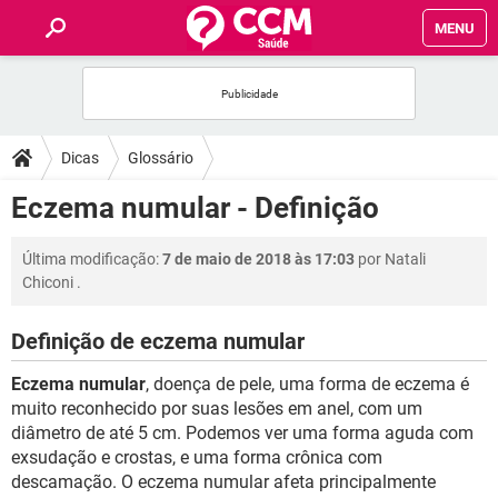
MENU
INÍCIO
FÓRUM
Dicas
Glossário
SAÚDE
Eczema numular - Definição
FAMÍLIA
Última modificação:
7 de maio de 2018 às 17:03
por
Natali
Chiconi
.
NUTRIÇÃO
Definição de eczema numular
BEM-ESTAR
Eczema numular
, doença de pele, uma forma de eczema é
muito reconhecido por suas lesões em anel, com um
SEXUALIDADE
diâmetro de até 5 cm. Podemos ver uma forma aguda com
exsudação e crostas, e uma forma crônica com
descamação. O eczema numular afeta principalmente
GLOSSÁRIO