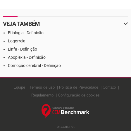
verruciforme - Definição
VEJA TAMBÉM
Etiologia - Definição
Logorreia
Linfa - Definição
Apoplexia - Definição
Comoção cerebral - Definição
Equipe
Termos de uso
Política de Privacidade
Contato
Regulamento
Configuração de cookies
br.ccm.net