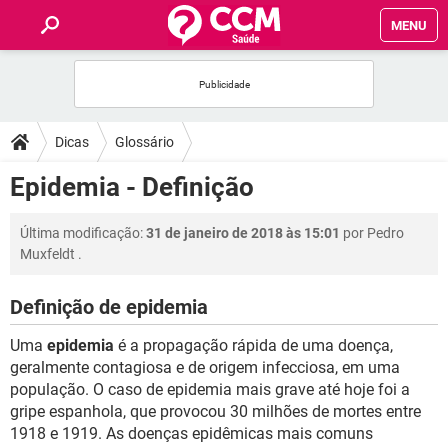
MENU
INÍCIO
FÓRUM
Dicas
Glossário
SAÚDE
Epidemia - Definição
FAMÍLIA
Última modificação:
31 de janeiro de 2018 às 15:01
por
Pedro
Muxfeldt
.
NUTRIÇÃO
Definição de epidemia
BEM-ESTAR
Uma
epidemia
é a propagação rápida de uma doença,
geralmente contagiosa e de origem infecciosa, em uma
SEXUALIDADE
população. O caso de epidemia mais grave até hoje foi a
gripe espanhola, que provocou 30 milhões de mortes entre
1918 e 1919. As doenças epidêmicas mais comuns
GLOSSÁRIO