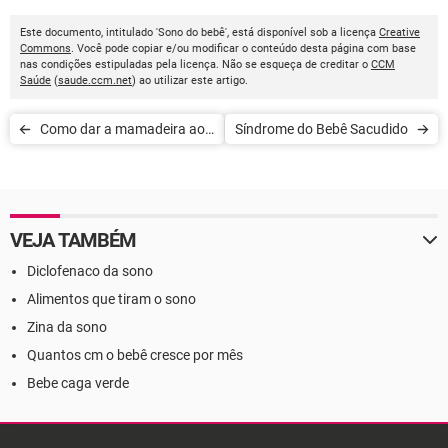
Este documento, intitulado 'Sono do bebê', está disponível sob a licença
Creative
Commons
. Você pode copiar e/ou modificar o conteúdo desta página com base
nas condições estipuladas pela licença. Não se esqueça de creditar o
CCM
Saúde
(
saude.ccm.net
) ao utilizar este artigo.
Como dar a mamadeira ao
Síndrome do Bebê Sacudido
bebê
VEJA TAMBÉM
Diclofenaco da sono
Alimentos que tiram o sono
Zina da sono
Quantos cm o bebê cresce por mês
Bebe caga verde