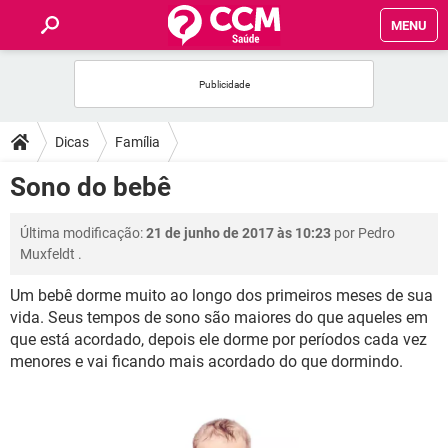
MENU
INÍCIO
FÓRUM
Dicas
Família
SAÚDE
Sono do bebê
FAMÍLIA
Última modificação:
21 de junho de 2017 às 10:23
por
Pedro
Muxfeldt
.
NUTRIÇÃO
Um bebê dorme muito ao longo dos primeiros meses de sua
vida. Seus tempos de sono são maiores do que aqueles em
BEM-ESTAR
que está acordado, depois ele dorme por períodos cada vez
menores e vai ficando mais acordado do que dormindo.
SEXUALIDADE
GLOSSÁRIO