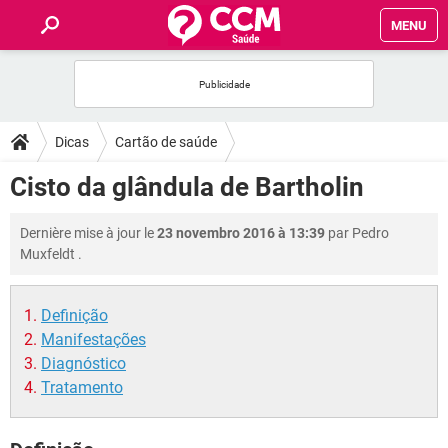
MENU
INÍCIO
FORUMS
Dicas
Cartão de saúde
SAÚDE
Cisto da glândula de Bartholin
FAMÍLIA
Dernière mise à jour le
23 novembro 2016 à 13:39
par
Pedro
Muxfeldt
.
NUTRIÇÃO
Definição
BEM-ESTAR
Manifestações
Diagnóstico
SEXUALIDADE
Tratamento
GLOSSÁRIO