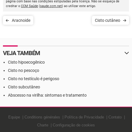
página com base nas condições estipuladas pela licença. Não se esqueça de
creditar o
CCM Saúde
(
saude.ccm.net
) ao utilizar este artigo.
Aracnoide
Cisto cutâneo
VEJA TAMBÉM
Cisto hipoecogênico
Cisto no pescoço
Cisto no testículo é perigoso
Cisto subcutâneo
Abscesso na virilha: sintomas e tratamento
Equipe
Conditions générales
Política de Privacidade
Contato
Charte
Configuração de cookies