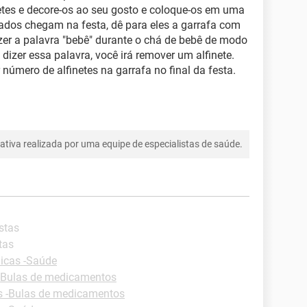
etes e decore-os ao seu gosto e coloque-os em uma
dos chegam na festa, dê para eles a garrafa com
dizer a palavra "bebê" durante o chá de bebê de modo
dizer essa palavra, você irá remover um alfinete.
úmero de alfinetes na garrafa no final da festa.
tiva realizada por uma equipe de especialistas de saúde.
stas
tas
icas -Saúde
-Bulas de medicamentos
s -Bulas de medicamentos