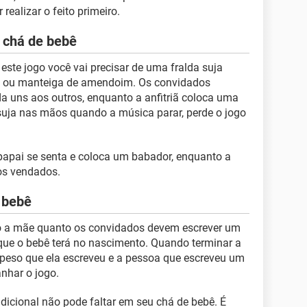
ealizar o feito primeiro.
 chá de bebê
 este jogo você vai precisar de uma fralda suja
a ou manteiga de amendoim. Os convidados
a uns aos outros, enquanto a anfitriã coloca uma
suja nas mãos quando a música parar, perde o jogo
 papai se senta e coloca um babador, enquanto a
os vendados.
 bebê
to a mãe quanto os convidados devem escrever um
 que o bebê terá no nascimento. Quando terminar a
 o peso que ela escreveu e a pessoa que escreveu um
nhar o jogo.
radicional não pode faltar em seu chá de bebê. É