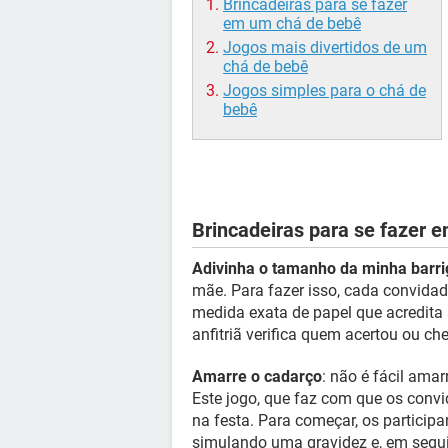
Brincadeiras para se fazer
em um chá de bebê
Jogos mais divertidos de um
chá de bebê
Jogos simples para o chá de
bebê
Brincadeiras para se fazer 
Adivinha o tamanho da minha barri
mãe. Para fazer isso, cada convidad
medida exata de papel que acredita 
anfitriã verifica quem acertou ou c
Amarre o cadarço
: não é fácil ama
Este jogo, que faz com que os conv
na festa. Para começar, os particip
simulando uma gravidez e, em segui