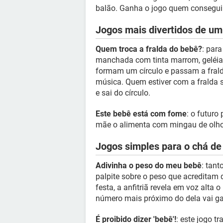
balão. Ganha o jogo quem conseguir r
Jogos mais divertidos de um
Quem troca a fralda do bebê?
: para
manchada com tinta marrom, geléi
formam um círculo e passam a frald
música. Quem estiver com a fralda 
e sai do círculo.
Este bebê está com fome
: o futuro
mãe o alimenta com mingau de olh
Jogos simples para o chá de
Adivinha o peso do meu bebê
: tan
palpite sobre o peso que acreditam
festa, a anfitriã revela em voz alta
número mais próximo do dela vai ga
É proibido dizer 'bebê'!
: este jogo t