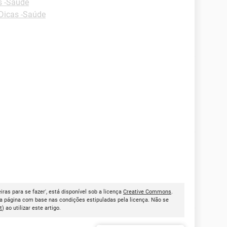
s -Saúde
Dicas -Saúde
iras para se fazer', está disponível sob a licença
Creative Commons
.
a página com base nas condições estipuladas pela licença. Não se
t
) ao utilizar este artigo.