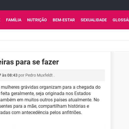
E
FAMÍLIA
NUTRIÇÃO
BEM-ESTAR
SEXUALIDADE
GLOSSÁ
iras para se fazer
7 às 08:43
por
Pedro Muxfeldt
.
 mulheres grávidas organizam para a chegada do
feita geralmente, seja originada nos Estados
a também em muitos outros países atualmente. No
sentes para a mãe, compartilham histórias e
das com antecedência pelos anfitriões.