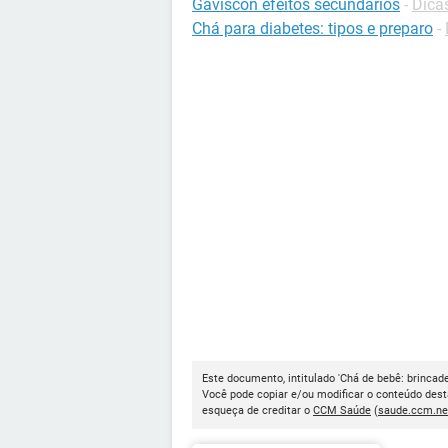
Gaviscon efeitos secundários
-
Dica
Chá para diabetes: tipos e preparo
-
Este documento, intitulado 'Chá de bebê: brincade
Você pode copiar e/ou modificar o conteúdo dest
esqueça de creditar o
CCM Saúde
(
saude.ccm.ne