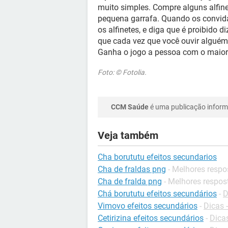
muito simples. Compre alguns alfin
pequena garrafa. Quando os convida
os alfinetes, e diga que é proibido 
que cada vez que você ouvir alguém 
Ganha o jogo a pessoa com o maior n
Foto: © Fotolia.
CCM Saúde
é uma publicação informa
Veja também
Cha borututu efeitos secundarios
Cha de fraldas png
- Melhores respo
Cha de fralda png
- Melhores respos
Chá borututu efeitos secundários
-
D
Vimovo efeitos secundários
-
Dicas 
Cetirizina efeitos secundários
-
Dica