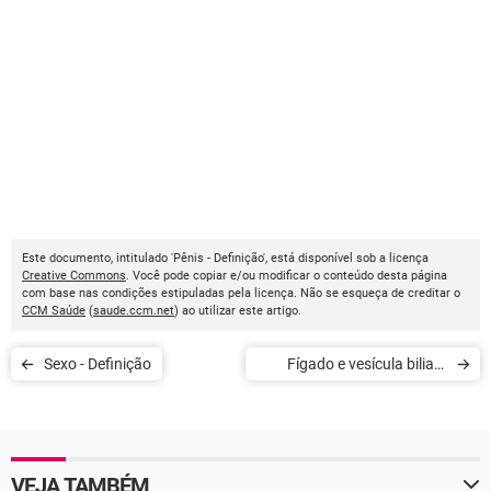
Este documento, intitulado 'Pênis - Definição', está disponível sob a licença
Creative Commons
. Você pode copiar e/ou modificar o conteúdo desta página
com base nas condições estipuladas pela licença. Não se esqueça de creditar o
CCM Saúde
(
saude.ccm.net
) ao utilizar este artigo.
Sexo - Definição
Fígado e vesícula biliar -
Definição
VEJA TAMBÉM