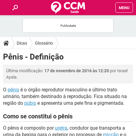
MENU
INÍCIO
FÓRUM
Dicas
Glossário
SAÚDE
Pênis - Definição
FAMÍLIA
Última modificação:
17 de novembro de 2016 às 12:20
por
Israel
Ayala
.
NUTRIÇÃO
O
pênis
é o órgão reprodutor masculino e último trato
urinário, também destinado à reprodução. Fica situado na
BEM-ESTAR
região do
púbis
e apresenta uma pele fina e pigmentada.
Como se constitui o pênis
SEXUALIDADE
O pênis é composto por
uretra
, condutor que transporta a
GLOSSÁRIO
urina da bexiga para o exterior no processo de
micção
e o